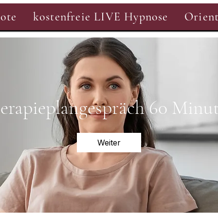
ote
kostenfreie LIVE Hypnose
Orient
erapieplangespräch 60 Minu
Weiter