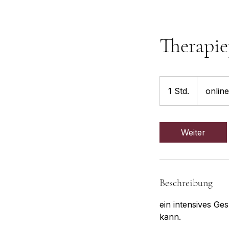
Therapi
1 Std.
1
onlin
S
t
d
Weiter
Beschreibung
ein intensives Ge
kann.