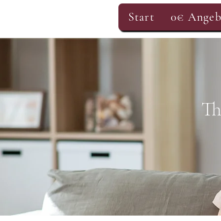
Start
0€ Angeb
Th