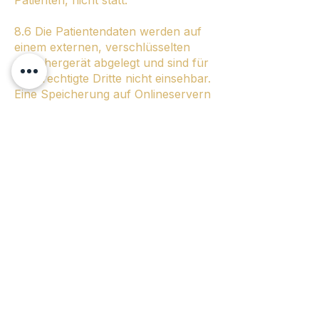
Patienten, nicht statt.
8.6 Die Patientendaten werden auf
einem externen, verschlüsselten
Speichergerät abgelegt und sind für
unberechtigte Dritte nicht einsehbar.
Eine Speicherung auf Onlineservern
oder auf Plattformen von
Drittanbietern findet nicht statt.
8.7 Der Patient hat jederzeit das
Recht sich über den Ort und den
Umfang der gespeicherten Daten zu
informieren, weiterhin wird der
Patient auf seine Rechte auf
Löschung, Sperrung und Änderung
seiner Daten informiert.
8.8 Der Patient kann vor der
Hypnosesitzung der Audio- oder
Videoaufzeichnung widersprechen.