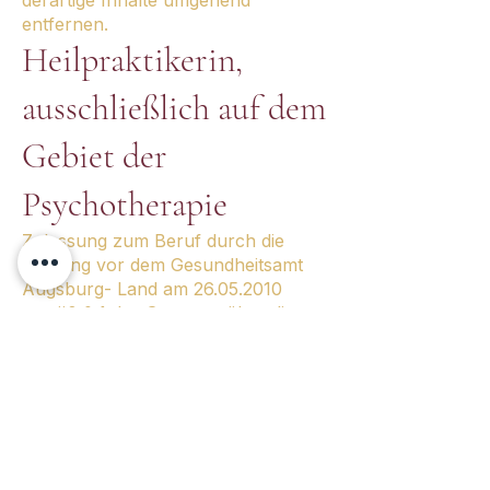
derartige Inhalte umgehend
entfernen.
Heilpraktikerin,
ausschließlich auf dem
Gebiet der
Psychotherapie
Zulassung zum Beruf durch die
Prüfung vor dem Gesundheitsamt
Augsburg- Land am
26.05.2010
gemäß § 1 des Gesetzes über die
Ausübung der Heilkunde ohne
Bestallung (Heilpraktikergesetz) vom
17.12.1939
( RGBI. I S. 251; BGBI. III
2122-2) die Erlaubnis der
berufsmäßigen Ausübung der
Heilkunde ohne bestallt zu sein.
Angemeldet beim Gesundheitsamt